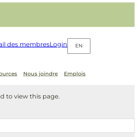
ail des membres
Login
EN
ources
Nous joindre
Emplois
d to view this page.