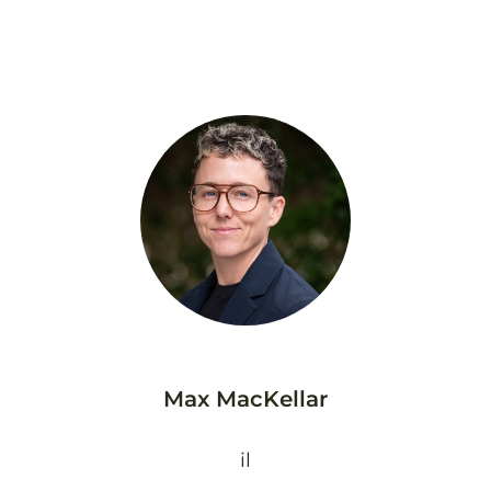
Max MacKellar
il