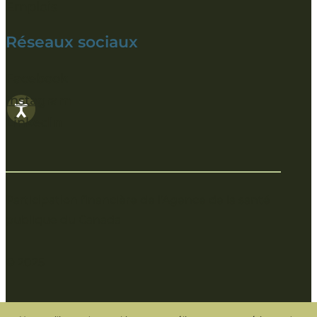
Emplois
Réseaux sociaux
Facebook
Instagram
LinkedIn
Participation financière de l’Agence de la santé
publique du Canada
© 2025
Politique de protection de la vie privée