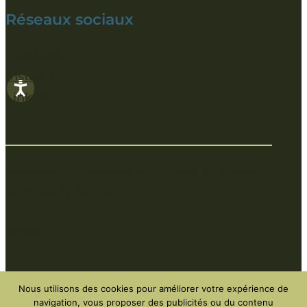
Réseaux sociaux
Facebook
Instagram
LinkedIn
Participation financière de l’Agence de la santé
publique du Canada
© 2025
Politique de protection de la vie privée
Nous utilisons des cookies pour améliorer votre expérience de
navigation, vous proposer des publicités ou du contenu